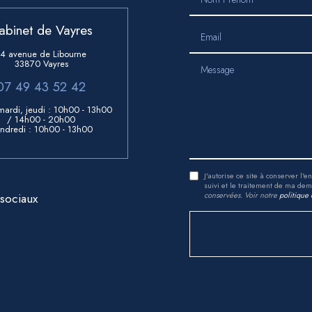
abinet de Vayres
Email
14 avenue de Libourne
33870 Vayres
Message
07 49 43 52 42
mardi, jeudi : 10h00 - 13h00
/ 14h00 - 20h00
ndredi : 10h00 - 13h00
J'autorise ce site à conserver l
suivi et le traitement de ma de
conservées. Voir notre
politique 
 sociaux