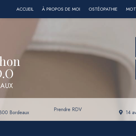
ACCUEIL
À PROPOS DE MOI
OSTÉOPATHIE
MOT
chon
D.O
EAUX
Prendre RDV
3300 Bordeaux
14 a