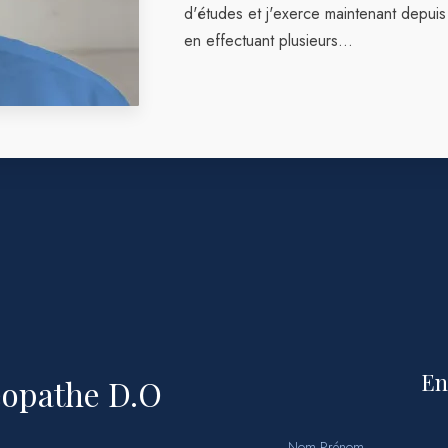
d'études et j'exerce maintenant depuis
en effectuant plusieurs…
En
éopathe D.O
Nom Prénom