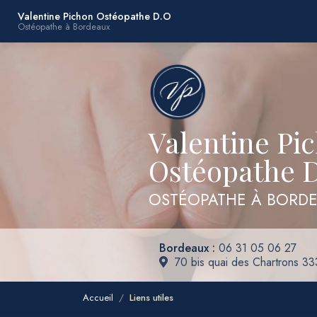
Navigation principale
Aller
Valentine Pichon Ostéopathe D.O
Ostéopathe à Bordeaux
au
contenu
principal
Valentine Pi
Ostéopathe 
OSTÉOPATHE À BORD
Bordeaux :
06 31 05 06 27
70 bis quai des Chartrons 3
Accueil
Liens utiles