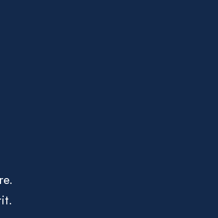
re.
it.