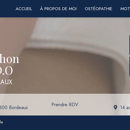
ACCUEIL
À PROPOS DE MOI
OSTÉOPATHIE
MOT
chon
D.O
EAUX
Prendre RDV
3300 Bordeaux
14 a
le