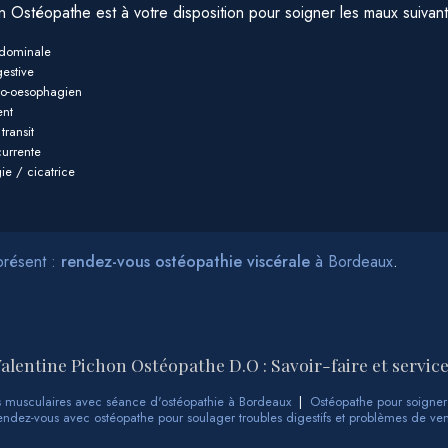
n Ostéopathe est à votre disposition pour soigner les maux suivant
bdominale
estive
tro-oesophagien
ent
transit
urrente
gie / cicatrice
présent :
rendez-vous
ostéopathie viscérale
à Bordeaux
.
alentine Pichon Ostéopathe D.O : Savoir-faire et servic
rs musculaires avec séance d'ostéopathie à Bordeaux
|
Ostéopathe pour soigner
endez-vous avec ostéopathe pour soulager troubles digestifs et problèmes de ve