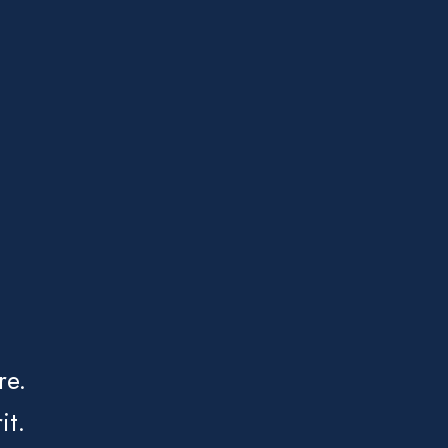
re.
it.