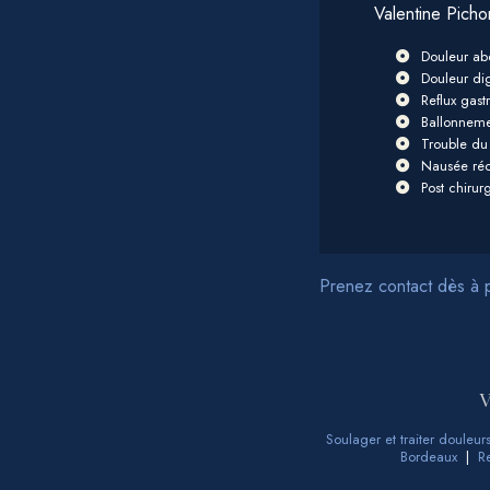
Valentine Picho
Douleur a
Douleur dig
Reflux gas
Ballonnem
Trouble du 
Nausée réc
Post chirur
Prenez contact dès à 
V
Soulager et traiter douleu
Bordeaux
|
R