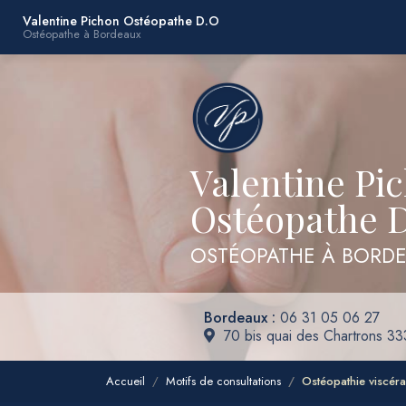
Navigation principale
Aller
Valentine Pichon Ostéopathe D.O
Ostéopathe à Bordeaux
au
contenu
principal
Valentine Pi
Ostéopathe 
OSTÉOPATHE À BORD
Bordeaux :
06 31 05 06 27
70 bis quai des Chartrons 3
Accueil
Motifs de consultations
Ostéopathie viscéra