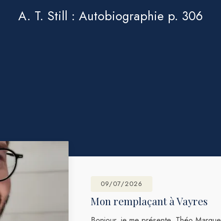
A. T. Still : Autobiographie p. 306
09/07/2026
Mon remplaçant à Vayres
Bonjour, je me présente, Théo Marque