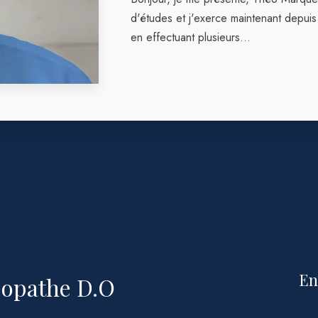
d'études et j'exerce maintenant depuis
en effectuant plusieurs…
En
éopathe D.O