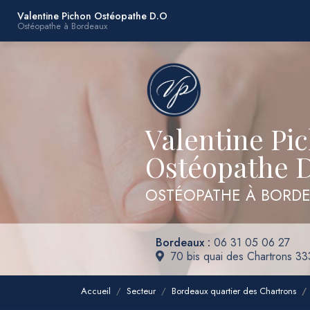
Navigation principale
Aller
Valentine Pichon Ostéopathe D.O
Ostéopathe à Bordeaux
au
contenu
principal
Valentine Pi
Ostéopathe 
OSTÉOPATHE À BORD
Bordeaux :
06 31 05 06 27
70 bis quai des Chartrons 3
Accueil
Secteur
Bordeaux quartier des Chartrons