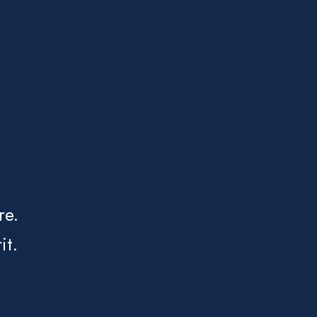
re.
it.