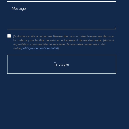
Message
J'autorise ce site à conserver l'ensemble des données transmises dans ce
formulaire pour faciliter le suivi et le traitement de ma demande.
(Aucune
exploitation commerciale ne sera faite des données conservées. Voir
notre
politique de confidentialité
)