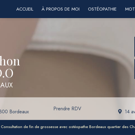
ACCUEIL
À PROPOS DE MOI
OSTÉOPATHIE
MOT
chon
D.O
EAUX
Prendre RDV
3300 Bordeaux
14 a
Consultation de fin de grossesse avec ostéopathe Bordeaux quartier des Ch