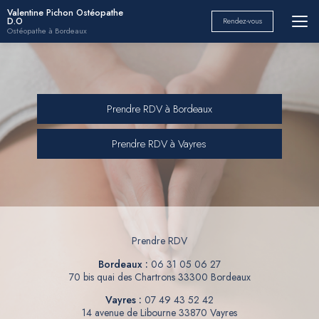
Aller
Valentine Pichon Ostéopathe
D.O
Rendez-vous
au
Ostéopathe à Bordeaux
contenu
principal
Prendre RDV à Bordeaux
Prendre RDV à Vayres
Prendre RDV
Bordeaux :
06 31 05 06 27
70 bis quai des Chartrons 33300 Bordeaux
Vayres :
07 49 43 52 42
14 avenue de Libourne 33870 Vayres