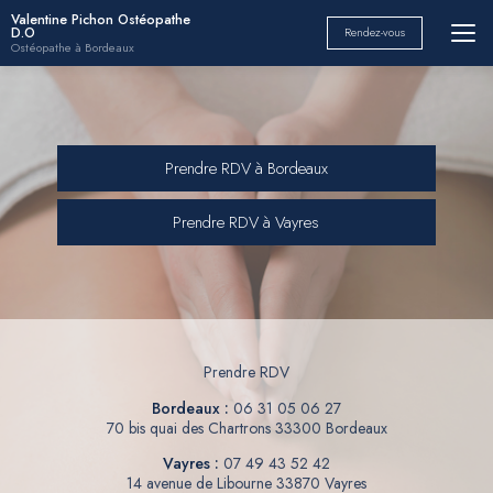
Aller
Valentine Pichon Ostéopathe
D.O
Rendez-vous
au
Ostéopathe à Bordeaux
contenu
principal
Prendre RDV à Bordeaux
Prendre RDV à Vayres
Prendre RDV
Bordeaux :
06 31 05 06 27
70 bis quai des Chartrons 33300 Bordeaux
Vayres :
07 49 43 52 42
14 avenue de Libourne 33870 Vayres