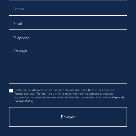
Société
Email
Téléphone
Message
J'autorise ce site à conserver l'ensemble des données transmises dans ce
formulaire pour faciliter le suivi et le traitement de ma demande.
(Aucune
exploitation commerciale ne sera faite des données conservées. Voir notre
politique de
confidentialité
)