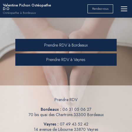
Aller
Valentine Pichon Ostéopathe
D.O
Rendez-vous
au
Ostéopathe à Bordeaux
contenu
principal
Prendre RDV à Bordeaux
Prendre RDV à Vayres
Prendre RDV
Bordeaux :
06 31 05 06 27
70 bis quai des Chartrons 33300 Bordeaux
Vayres :
07 49 43 52 42
14 avenue de Libourne 33870 Vayres