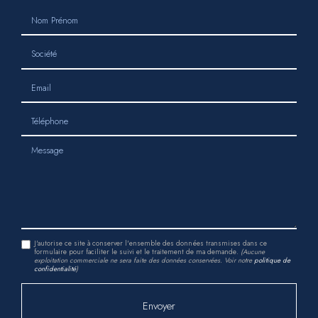
Nom Prénom
Société
Email
Téléphone
Message
J'autorise ce site à conserver l'ensemble des données transmises dans ce
formulaire pour faciliter le suivi et le traitement de ma demande.
(Aucune
exploitation commerciale ne sera faite des données conservées. Voir notre
politique de
confidentialité
)