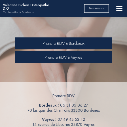
Aller
Valentine Pichon Ostéopathe
D.O
Rendez-vous
au
Ostéopathe à Bordeaux
contenu
principal
Prendre RDV à Bordeaux
Prendre RDV à Vayres
Prendre RDV
Bordeaux :
06 31 05 06 27
70 bis quai des Chartrons 33300 Bordeaux
Vayres :
07 49 43 52 42
14 avenue de Libourne 33870 Vayres