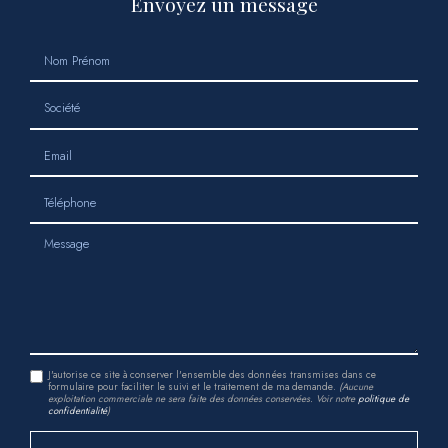
Envoyez un message
Nom Prénom
Société
Email
Téléphone
Message
J'autorise ce site à conserver l'ensemble des données transmises dans ce
formulaire pour faciliter le suivi et le traitement de ma demande.
(Aucune
exploitation commerciale ne sera faite des données conservées. Voir notre
politique de
confidentialité
)