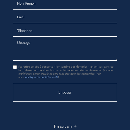
Nom Prénom
Email
Téléphone
Message
J'autorise ce site à conserver l'ensemble des données transmises dans ce
formulaire pour faciliter le suivi et le traitement de ma demande.
(Aucune
exploitation commerciale ne sera faite des données conservées. Voir
notre
politique de confidentialité
)
En savoir +